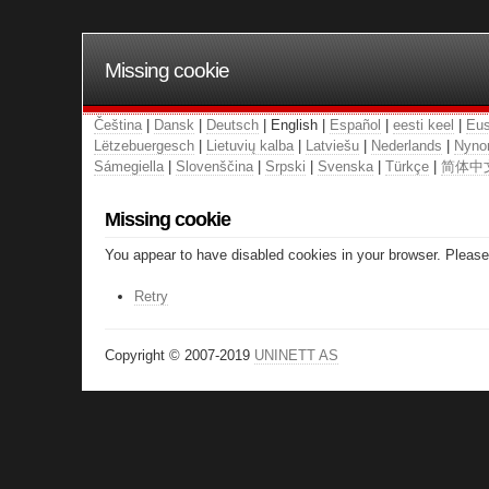
Missing cookie
Čeština
|
Dansk
|
Deutsch
| English |
Español
|
eesti keel
|
Eus
Lëtzebuergesch
|
Lietuvių kalba
|
Latviešu
|
Nederlands
|
Nyno
Sámegiella
|
Slovenščina
|
Srpski
|
Svenska
|
Türkçe
|
简体中
Missing cookie
You appear to have disabled cookies in your browser. Please 
Retry
Copyright © 2007-2019
UNINETT AS